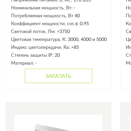
Напряжение питания, В, АС:
170-265
На
Номинальная мощность, Вт:
-
Но
Потребляемая мощность, Вт
40
По
Коэффициент мощности, cos ϕ:
0,95
Ко
Световой поток, Лм:
>3750
Св
Цветовая температура, К:
3000, 4000 и 5000
Цв
Индекс цветопередачи, Ra:
>85
Ин
Степень защиты IP:
20
Ст
Материал:
-
М
ЗАКАЗАТЬ