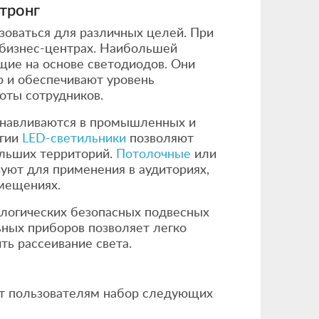
тронг
зоваться для различных целей. При
и бизнес-центрах. Наибольшей
щие на основе светодиодов. Они
 и обеспечивают уровень
оты сотрудников.
анавливаются в промышленных и
ргии
LED-светильники
позволяют
ольших территорий.
Потолочные
или
уют для применения в аудиториях,
омещениях.
ологических безопасных подвесных
ьных приборов позволяет легко
ть рассеивание света.
т пользователям набор следующих