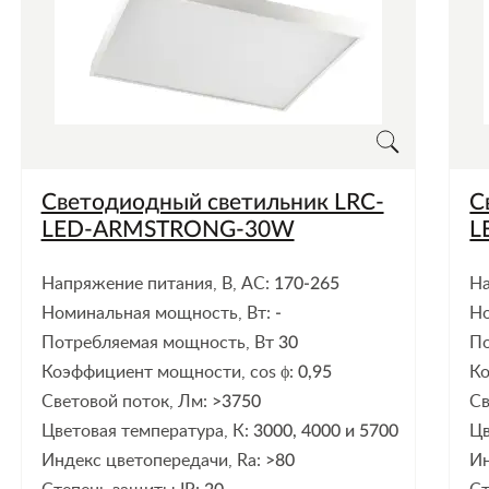
Светодиодный светильник LRC-
С
LED-ARMSTRONG-30W
L
Напряжение питания, В, АС:
170-265
На
Номинальная мощность, Вт:
-
Но
Потребляемая мощность, Вт
30
По
Коэффициент мощности, cos ϕ:
0,95
Ко
Световой поток, Лм:
>3750
Св
Цветовая температура, К:
3000, 4000 и 5700
Цв
Индекс цветопередачи, Ra:
>80
Ин