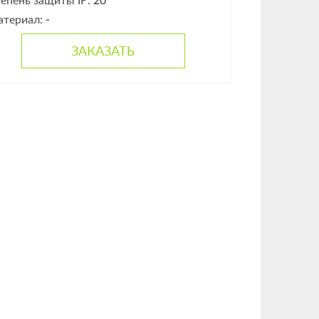
епень защиты IP:
20
атериал:
-
ЗАКАЗАТЬ