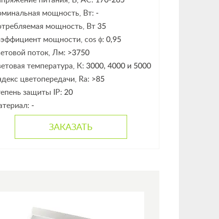
пряжение питания, В, АС:
170-265
минальная мощность, Вт:
-
требляемая мощность, Вт
35
эффициент мощности, cos ϕ:
0,95
етовой поток, Лм:
>3750
етовая температура, К:
3000, 4000 и 5000
декс цветопередачи, Ra:
>85
епень защиты IP:
20
атериал:
-
ЗАКАЗАТЬ