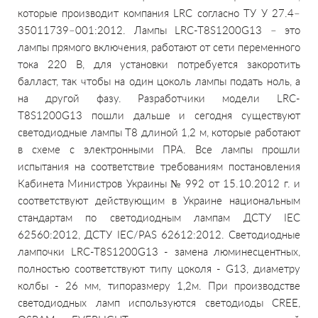
которые производит компания LRC согласно ТУ У 27.4–
35011739–001:2012.
Лампы LRC-T8S1200G13 – это
лампы прямого включения, работают от сети переменного
тока 220 В, для установки потребуется закоротить
балласт, так чтобы на один цоколь лампы подать ноль, а
на другой фазу.
Разработчики модели LRC-
T8S1200G13 пошли дальше и сегодня существуют
светодиодные лампы Т8 длиной 1,2 м, которые работают
в схеме с электронными ПРА.
Все лампы прошли
испытания на соответствие требованиям постановления
Кабинета Министров Украины № 992 от 15.10.2012 г. и
соответствуют действующим в Украине национальным
стандартам по светодиодным лампам ДСТУ IEC
62560:2012, ДСТУ IEC/PAS 62612:2012.
Светодиодные
лампочки LRC-T8S1200G13 - замена люминесцентных,
полностью соответствуют типу цоколя - G13, диаметру
колбы - 26 мм, типоразмеру 1,2м. При производстве
светодиодных ламп используются светодиоды CREE,