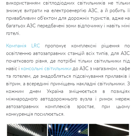
використанням світлодіодних світильників не тільки
знижує витрати на електроенергію АЗС, а й робить її
привабливим об’єктом для дорожніх туристів, адже на
багатьох АЗС передбачені зони відпочинку і навіть міні
готелі.
Компанія LRC
пропонує комплексні рішення по
освітленню автозаправних станцій всіх типів, для АЗС
початкового рівня, де потрібні тільки світильники під
навіс і
консольні світильники
до АЗС з магазином, кафе
та готелем, де знадобляться підсвічування прилавків і
вітрин, а всередині приміщень накладні світильники. З
кожним днем ​​Україна зміцнюється в позиціях
міжнародного автодорожнього вузла і ринок мереж
автозаправних комплексів зростає, при цьому
конкуренція посилюється.