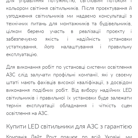
для управління потужністю, світловим потоком і
кольором світіння світильників. Після проєктування й
узгодження світильників ми надаємо консультації з
технічних питань для монтажників та будівельників,
цілком беремо участь в реалізації проєкту і
забезпечуємо якість і надійність установки
устаткування, його налаштування і правильну
експлуатацію.
Для виконання робіт по установці системи освітлення
АЗС слід залучати профільні компанії, які у своєму
штаті мають фахівців високої кваліфікації, з досвідом
виконання подібних робіт. Від вибору надійних LED
світильників і правильної їх установки буде залежати
термін експлуатації обладнання і чіткість сцен
освітлення на АЗС.
Купити LED світильники для АЗС з гарантією
Компанія Лайт Роут працює по всій Україні, ми