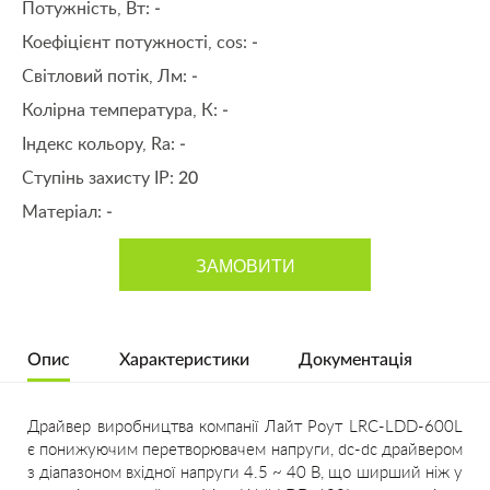
Потужність, Вт:
-
Коефіцієнт потужності, cos:
-
Світловий потік, Лм:
-
Колірна температура, К:
-
Індекс кольору, Ra:
-
Ступінь захисту IP:
20
Матеріал:
-
ЗАМОВИТИ
Опис
Характеристики
Документація
Драйвер виробництва компанії Лайт Роут LRC-LDD-600L
є понижуючим перетворювачем напруги, dc-dc драйвером
з діапазоном вхідної напруги 4.5 ~ 40 В, що ширший ніж у