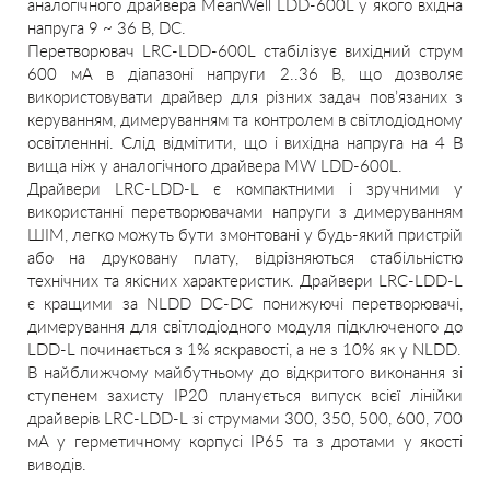
аналогічного драйвера MeanWell LDD-600L у якого вхідна
напруга 9 ~ 36 В, DC.
Перетворювач LRC-LDD-600L стабілізує вихідний струм
600 мА в діапазоні напруги 2..36 В, що дозволяє
використовувати драйвер для різних задач пов’язаних з
керуванням, димеруванням та контролем в світлодіодному
освітленнні. Слід відмітити, що і вихідна напруга на 4 В
вища ніж у аналогічного драйвера MW LDD-600L.
Драйвери LRC-LDD-L є компактними і зручними у
використанні перетворювачами напруги з димеруванням
ШІМ, легко можуть бути змонтовані у будь-який пристрій
або на друковану плату, відрізняються стабільністю
технічних та якісних характеристик. Драйвери LRC-LDD-L
є кращими за NLDD DC-DC понижуючі перетворювачі,
димерування для світлодіодного модуля підключеного до
LDD-L починається з 1% яскравості, а не з 10% як у NLDD.
В найближчому майбутньому до відкритого виконання зі
ступенем захисту IP20 планується випуск всієї лінійки
драйверів LRC-LDD-L зі струмами 300, 350, 500, 600, 700
мА у герметичному корпусі IP65 та з дротами у якості
виводів.