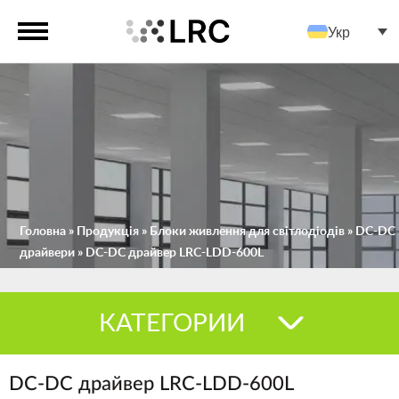
Укр
Головна
»
Продукція
»
Блоки живлення для світлодіодів
»
DC-DC
драйвери
»
DC-DC драйвер LRC-LDD-600L
КАТЕГОРИИ
DC-DC драйвер LRC-LDD-600L