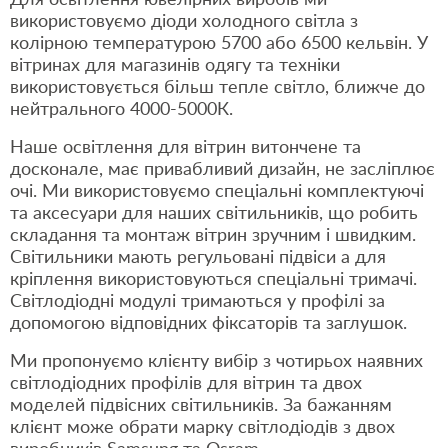
Для освітлення ювелірних виробів ми
використовуємо діоди холодного світла з
колірною температурою 5700 або 6500 кельвін. У
вітринах для магазинів одягу та техніки
використовується більш тепле світло, ближче до
нейтрального 4000-5000К.
Наше освітлення для вітрин витончене та
досконале, має привабливий дизайн, не засліплює
очі. Ми використовуємо спеціальні комплектуючі
та аксесуари для наших світильників, що робить
складання та монтаж вітрин зручним і швидким.
Світильники мають регульовані підвіси а для
кріплення використовуються спеціальні тримачі.
Світлодіодні модулі тримаються у профілі за
допомогою відповідних фіксаторів та заглушок.
Ми пропонуємо клієнту вибір з чотирьох наявних
світлодіодних профілів для вітрин та двох
моделей підвісних світильників. За бажанням
клієнт може обрати марку світлодіодів з двох