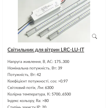
Світильник для вітрин LRC-LU-IT
Напруга живлення, В, АС:
175..300
Номінальна потужність, Вт:
39
Потужність, Вт:
42
Коефіцієнт потужності, cos:
>0.97
Світловий потік, Лм:
6300
Колірна температура, К:
5700..6500
Індекс кольору, Ra:
>80
Ступінь захисту IP:
20