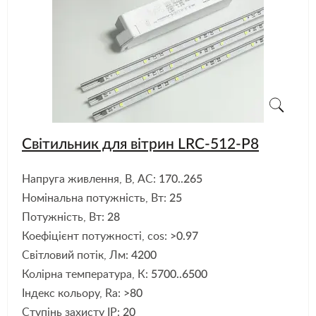
Світильник для вітрин LRC-512-P8
Напруга живлення, В, АС:
170..265
Номінальна потужність, Вт:
25
Потужність, Вт:
28
Коефіцієнт потужності, cos:
>0.97
Світловий потік, Лм:
4200
Колірна температура, К:
5700..6500
Індекс кольору, Ra:
>80
Ступінь захисту IP:
20