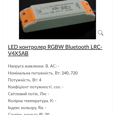
LED контролер RGBW Bluetooth LRC-
V4X5AB
Напруга живлення, В, АС:
-
Номінальна потужність, Вт:
240..720
Потужність, Вт:
4
Коефіцієнт потужності, cos:
-
Світловий потік, Лм:
-
Колірна температура, К:
-
Індекс кольору, Ra:
-
Ступінь захисту IP:
20