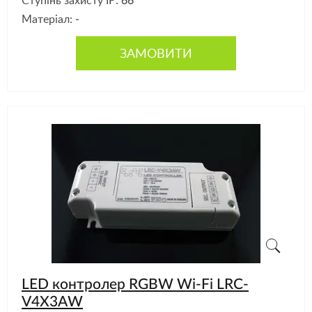
Ступінь захисту IP:
66
Матеріал:
-
ЗАМОВИТИ
LED контролер RGBW Wi-Fi LRC-
V4X3AW