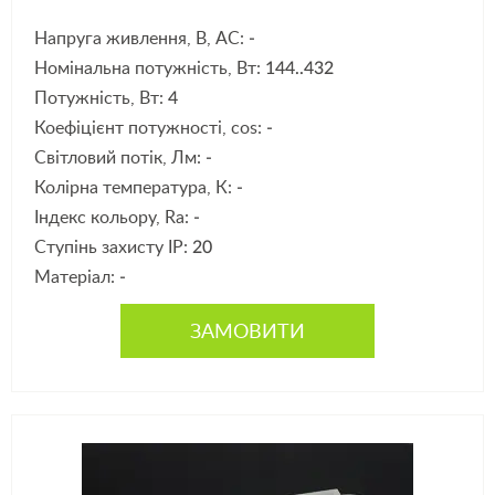
Напруга живлення, В, АС:
-
Номінальна потужність, Вт:
144..432
Потужність, Вт:
4
Коефіцієнт потужності, cos:
-
Світловий потік, Лм:
-
Колірна температура, К:
-
Індекс кольору, Ra:
-
Ступінь захисту IP:
20
Матеріал:
-
ЗАМОВИТИ