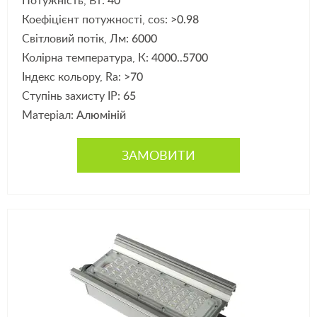
Потужність, Вт:
40
Коефіцієнт потужності, cos:
>0.98
Світловий потік, Лм:
6000
Колірна температура, К:
4000..5700
Індекс кольору, Ra:
>70
Ступінь захисту IP:
65
Матеріал:
Алюміній
ЗАМОВИТИ