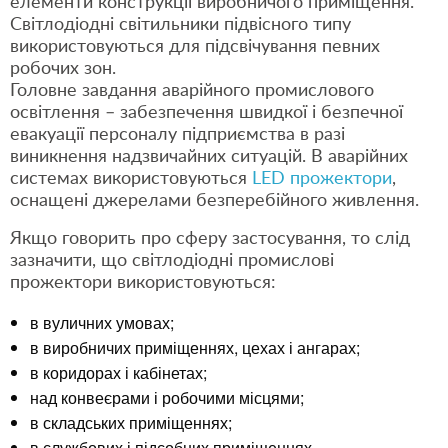
елементи конструкції виробничого приміщення.
Світлодіодні світильники підвісного типу
використовуються для підсвічування певних
робочих зон.
Головне завдання аварійного промислового
освітлення – забезпечення швидкої і безпечної
евакуації персоналу підприємства в разі
виникнення надзвичайних ситуацій. В аварійних
системах використовуються
LED прожектори
,
оснащені джерелами безперебійного живлення.
Якщо говорить про сферу застосування, то слід
зазначити, що світлодіодні промислові
прожектори використовуються:
в вуличних умовах;
в виробничих приміщеннях, цехах і ангарах;
в коридорах і кабінетах;
над конвеєрами і робочими місцями;
в складських приміщеннях;
в службових і підсобних приміщеннях.