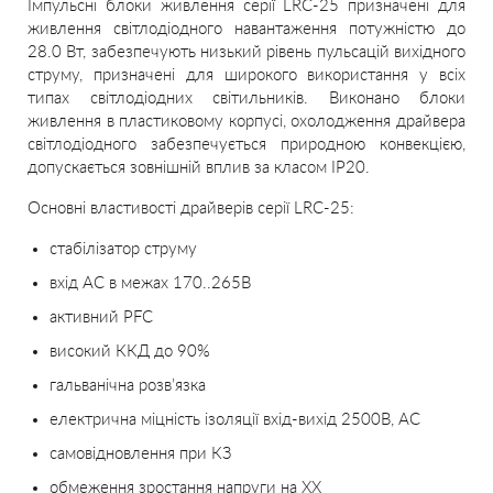
Імпульсні блоки живлення серії LRC-25 призначені для
живлення світлодіодного навантаження потужністю до
28.0 Вт, забезпечують низький рівень пульсацій вихідного
струму, призначені для широкого використання у всіх
типах світлодіодних світильників. Виконано блоки
живлення в пластиковому корпусі, охолодження драйвера
світлодіодного забезпечується природною конвекцією,
допускається зовнішній вплив за класом IP20.
Основні властивості драйверів серії LRC-25:
стабілізатор струму
вхід AC в межах 170..265В
активний PFC
високий ККД до 90%
гальванічна розв’язка
електрична міцність ізоляції вхід-вихід 2500В, АС
самовідновлення при КЗ
обмеження зростання напруги на ХХ