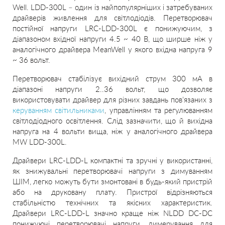
Well. LDD-300L – один із найпопулярніших і затребуваних
драйверів живлення для світлодіодів. Перетворювач
постійної напруги LRC-LDD-300L є понижуючим, з
діапазоном вхідної напруги 4.5 ~ 40 В, що ширше ніж у
аналогічного драйвера MeanWell у якого вхідна напруга 9
~ 36 вольт.
Перетворювач стабілізує вихідний струм 300 мА в
діапазоні напруги 2..36 вольт, що дозволяє
використовувати драйвер для різних завдань пов’язаних з
керуванням світильниками
, управлінням та регулюванням
світлодіодного освітлення. Слід зазначити, що й вихідна
напруга на 4 вольти вища, ніж у аналогічного драйвера
MW LDD-300L.
Драйвери LRC-LDD-L компактні та зручні у використанні,
як знижувальні перетворювачі напруги з димуванням
ШІМ, легко можуть бути змонтовані в будь-який пристрій
або на друковану плату. Пристрої відрізняються
стабільністю технічних та якісних характеристик.
Драйвери LRC-LDD-L значно краще ніж NLDD DC-DC
понижуючі перетворювачі напруги, димерування для