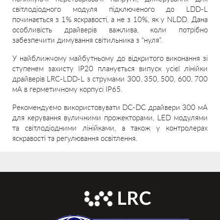
світлодіодного модуля підключеного до LDD-L
починається з 1% яскравості, а не з 10%, як у NLDD. Дана
особливість драйверів важлива, коли потрібно
забезпечити димування світильника з “нуля”.
У найближчому майбутньому до відкритого виконання зі
ступенем захисту IP20 планується випуск усієї лінійки
драйверів LRC-LDD-L з струмами 300, 350, 500, 600, 700
мА в герметичному корпусі IP65.
Рекомендуємо використовувати DC-DC драйвери 300 мА
для керування вуличними прожекторами, LED модулями
та світлодіодними лінійками, а також у контролерах
яскравості та регулювання освітлення.