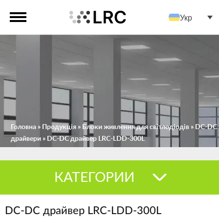
Укр
Головна
»
Продукція
»
Блоки живлення для світлодіодів
»
DC-DC
драйвери
»
DC-DC драйвер LRC-LDD-300L
КАТЕГОРИИ
DC-DC драйвер LRC-LDD-300L